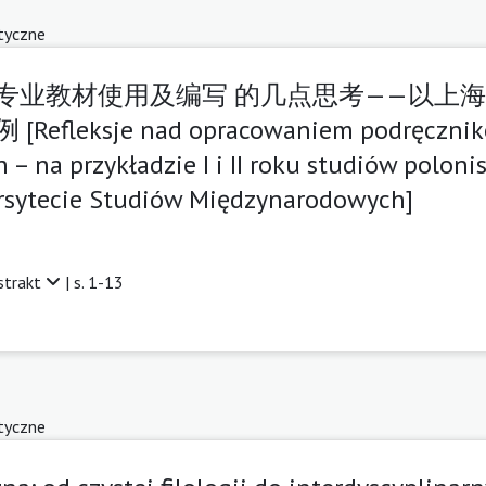
tyczne
专业教材使用及编写 的几点思考——以上海
eksje nad opracowaniem podręczników
 – na przykładzie I i II roku studiów polon
sytecie Studiów Międzynarodowych]
strakt
| s. 1-13
tyczne