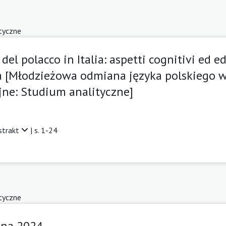
tyczne
del polacco in Italia: aspetti cognitivi ed 
ca [Młodzieżowa odmiana języka polskiego 
ne: Studium analityczne]
strakt
| s. 1-24
tyczne
lna 2024