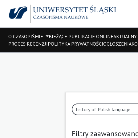
O CZASOPIŚMIE
BIEŻĄCE PUBLIKACJE ONLINE
AKTUALNY
PROCES RECENZJI
POLITYKA PRYWATNOŚCI
OGŁOSZENIA
KO
Filtry zaawansowan