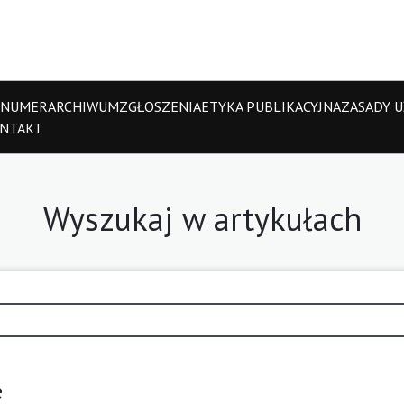
 NUMER
ARCHIWUM
ZGŁOSZENIA
ETYKA PUBLIKACYJNA
ZASADY UŻ
NTAKT
Wyszukaj w artykułach
e