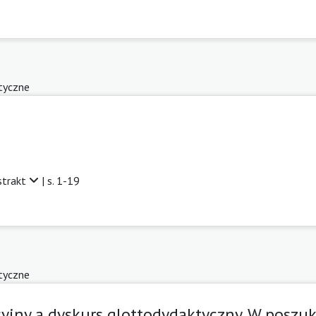
tyczne
strakt
| s. 1-19
tyczne
yjny a dyskurs glottodydaktyczny. W poszu