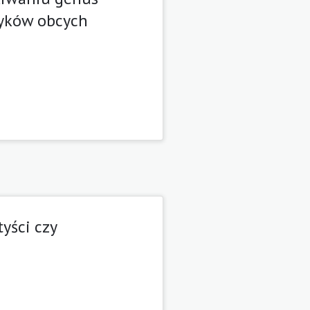
zyków obcych
yści czy