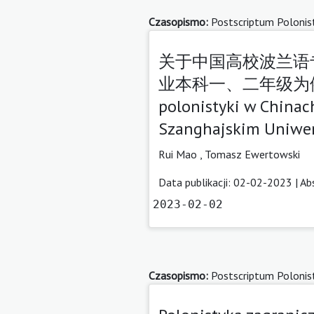
Czasopismo:
Postscriptum Polonis
关于中国高校波兰语
业本科一、二年级为例 [Refl
polonistyki w Chinach
Szanghajskim Uniwer
Rui Mao
,
Tomasz Ewertowski
Data publikacji: 02-02-2023 |
Ab
2023-02-02
Czasopismo:
Postscriptum Polonis