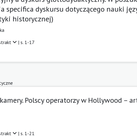
ia specifica dyskursu dotyczącego nauki ję
yki historycznej)
ska
strakt
| s. 1-17
tyczne
kamery. Polscy operatorzy w Hollywood – art
strakt
| s. 1-21