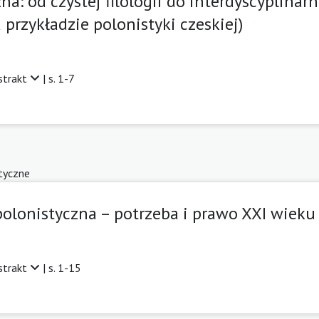
na: od czystej filologii do interdyscyplina
przykładzie polonistyki czeskiej)
strakt
| s. 1-7
tyczne
olonistyczna – potrzeba i prawo XXI wieku
strakt
| s. 1-15