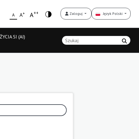
++
+
A
Zaloguj
Język Polski
A
A
YCIA SI (AI)