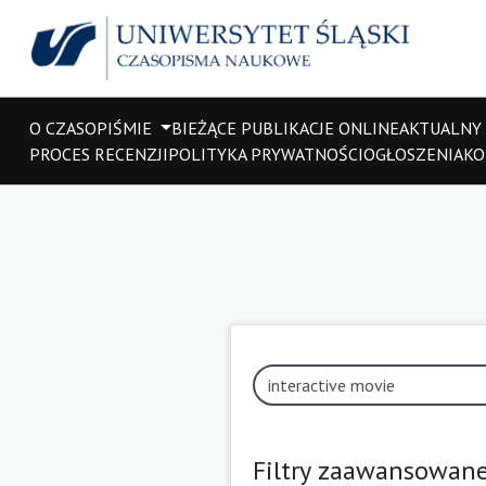
O CZASOPIŚMIE
BIEŻĄCE PUBLIKACJE ONLINE
AKTUALNY
PROCES RECENZJI
POLITYKA PRYWATNOŚCI
OGŁOSZENIA
KO
Filtry zaawansowan