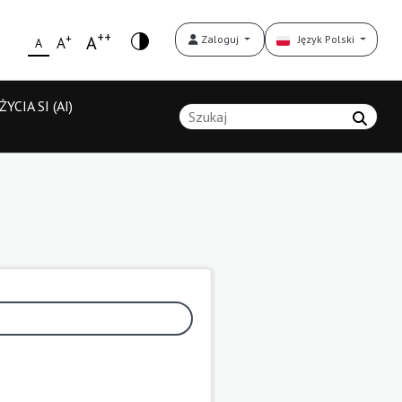
++
+
A
Zaloguj
Język Polski
A
A
YCIA SI (AI)