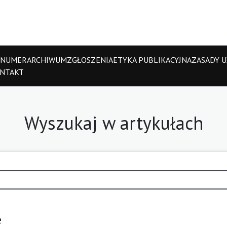
 NUMER
ARCHIWUM
ZGŁOSZENIA
ETYKA PUBLIKACYJNA
ZASADY UŻ
NTAKT
Wyszukaj w artykułach
e