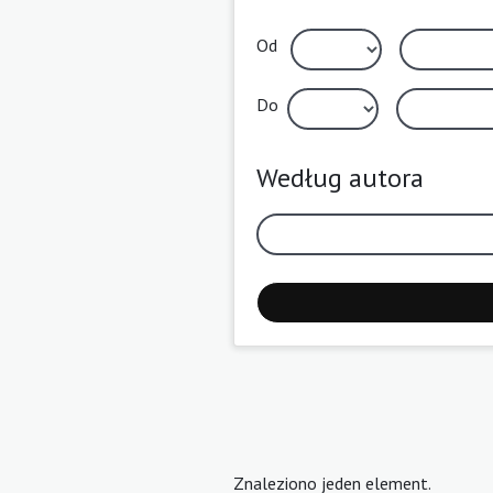
Od
Do
Według autora
Znaleziono jeden element.