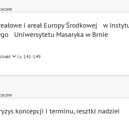
tyczne
areałowe i areał Europy Środkowej w Instytu
nego Uniwersytetu Masaryka w Brnie
strakt
| s. 141-149
tyczne
zys koncepcji i terminu, resztki nadziei