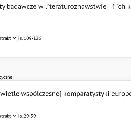
ty badawcze w literaturoznawstwie i ich 
strakt
| s. 109-126
tyczne
świetle współczesnej komparatystyki europe
strakt
| s. 29-39