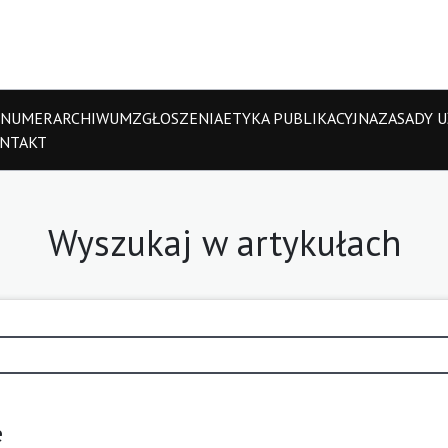
 NUMER
ARCHIWUM
ZGŁOSZENIA
ETYKA PUBLIKACYJNA
ZASADY UŻ
NTAKT
Wyszukaj w artykułach
e