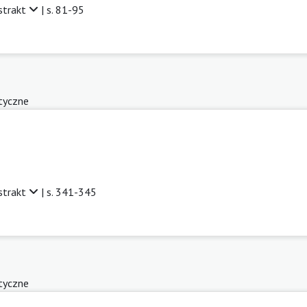
strakt
| s. 81-95
tyczne
strakt
| s. 341-345
tyczne