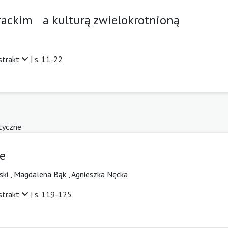
rackim a kulturą zwielokrotnioną
strakt
| s. 11-22
tyczne
e
ski
,
Magdalena Bąk
,
Agnieszka Nęcka
strakt
| s. 119-125