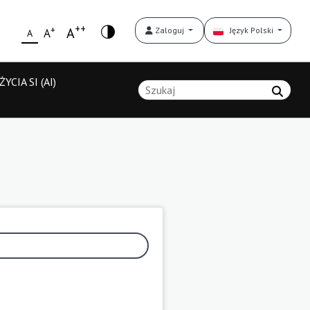
++
+
A
Zaloguj
Język Polski
A
A
YCIA SI (AI)