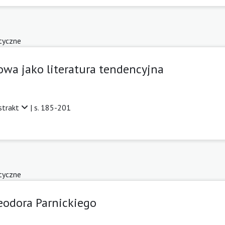
tyczne
rowa jako literatura tendencyjna
strakt
| s. 185-201
tyczne
eodora Parnickiego