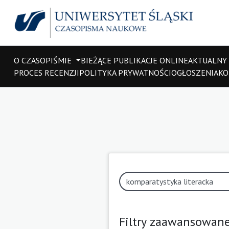
O CZASOPIŚMIE
BIEŻĄCE PUBLIKACJE ONLINE
AKTUALNY
PROCES RECENZJI
POLITYKA PRYWATNOŚCI
OGŁOSZENIA
KO
Filtry zaawansowan