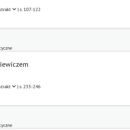
strakt
| s. 107-122
tyczne
kiewiczem
strakt
| s. 233-246
tyczne