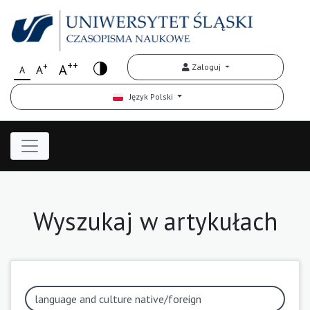
++
+
A
Zaloguj
A
A
Język Polski
Wyszukaj w artykułach