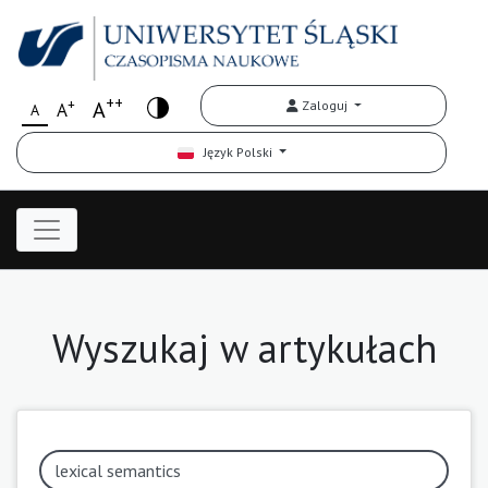
++
+
A
Zaloguj
A
A
Język Polski
Wyszukaj w artykułach