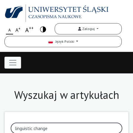
++
+
A
Zaloguj
A
A
Język Polski
Wyszukaj w artykułach