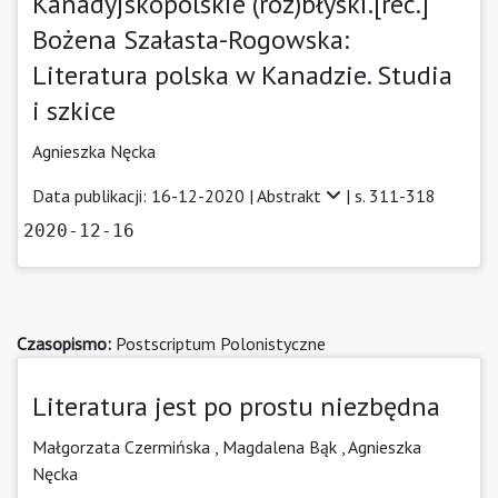
Kanadyjsko­polskie (roz)błyski.[rec.]
Bożena Szałasta­-Rogowska:
Literatura polska w Kanadzie. Studia
i szkice
Agnieszka Nęcka
Data publikacji: 16-12-2020 |
Abstrakt
| s. 311-318
2020-12-16
Czasopismo:
Postscriptum Polonistyczne
Literatura jest po prostu niezbędna
Małgorzata Czermińska ,
Magdalena Bąk
,
Agnieszka
Nęcka