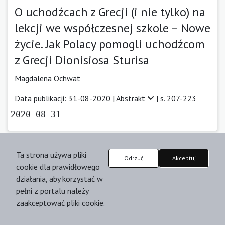
O uchodźcach z Grecji (i nie tylko) na
lekcji we współczesnej szkole – Nowe
życie. Jak Polacy pomogli uchodźcom
z Grecji Dionisiosa Sturisa
Magdalena Ochwat
Data publikacji: 31-08-2020 |
Abstrakt
| s. 207-223
2020-08-31
Ta strona używa pliki
Odrzuć
Akceptuj
Czasopismo:
Postscriptum Polonistyczne
cookie dla prawidłowego
działania, aby korzystać w
„Parcours de la reconnaissance”. 120
pełni z portalu należy
zaakceptować pliki cookie.
dni „Kultury” Wojciecha Karpińskiego