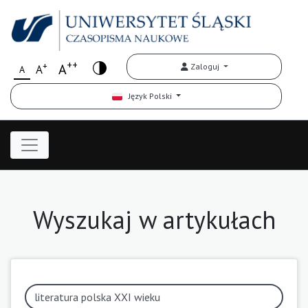
++
+
A
Zaloguj
A
A
Język Polski
Wyszukaj w artykułach