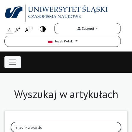
++
+
A
Zaloguj
A
A
Język Polski
Wyszukaj w artykułach