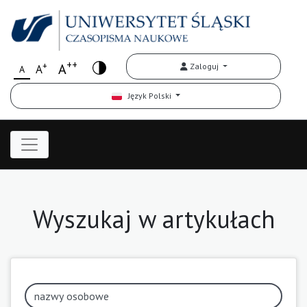
++
+
A
Zaloguj
A
A
Język Polski
Wyszukaj w artykułach