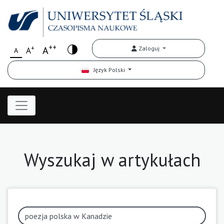
++
+
A
Zaloguj
A
A
Język Polski
Wyszukaj w artykułach