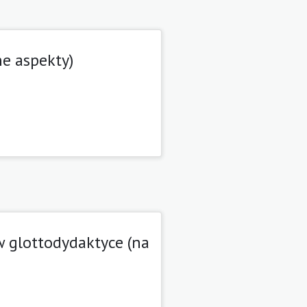
e aspekty)
w glottodydaktyce (na