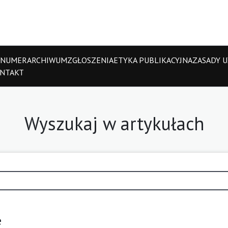
 NUMER
ARCHIWUM
ZGŁOSZENIA
ETYKA PUBLIKACYJNA
ZASADY UŻ
NTAKT
Wyszukaj w artykułach
e