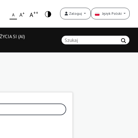
++
+
A
Zaloguj
Język Polski
A
A
YCIA SI (AI)