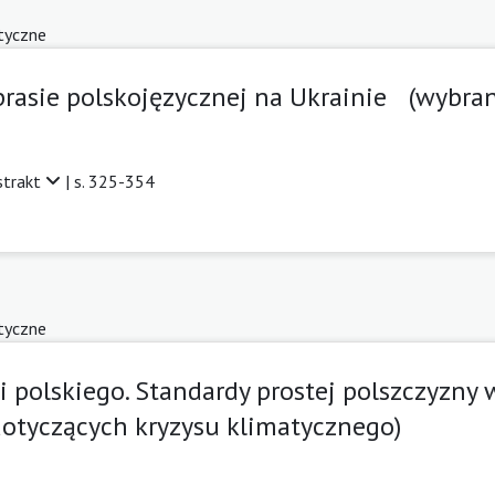
tyczne
asie polskojęzycznej na Ukrainie (wybran
strakt
| s. 325-354
tyczne
 polskiego. Standardy prostej polszczyzny 
dotyczących kryzysu klimatycznego)