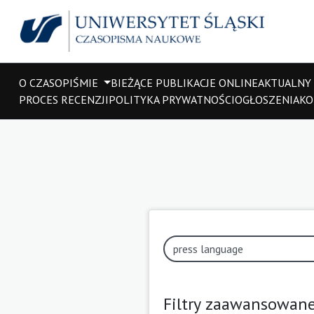
O CZASOPIŚMIE
BIEŻĄCE PUBLIKACJE ONLINE
AKTUALNY
PROCES RECENZJI
POLITYKA PRYWATNOŚCI
OGŁOSZENIA
KO
Filtry zaawansowan