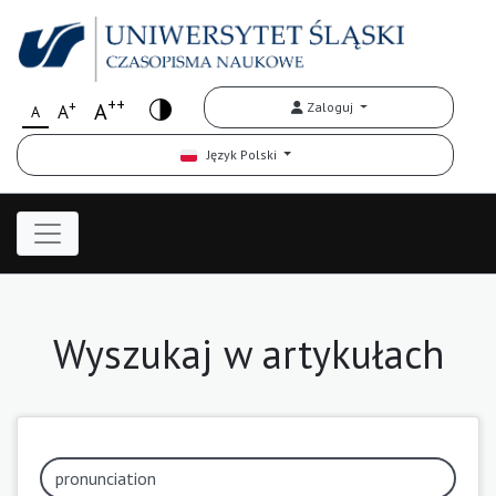
++
+
A
Zaloguj
A
A
Język Polski
Wyszukaj w artykułach