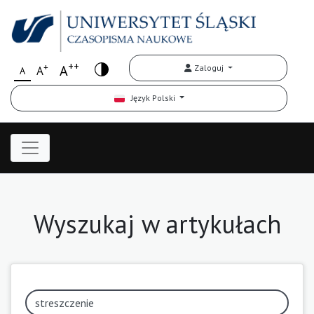
++
+
A
Zaloguj
A
A
Język Polski
Wyszukaj w artykułach