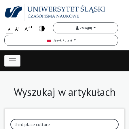
++
+
A
Zaloguj
A
A
Język Polski
Wyszukaj w artykułach