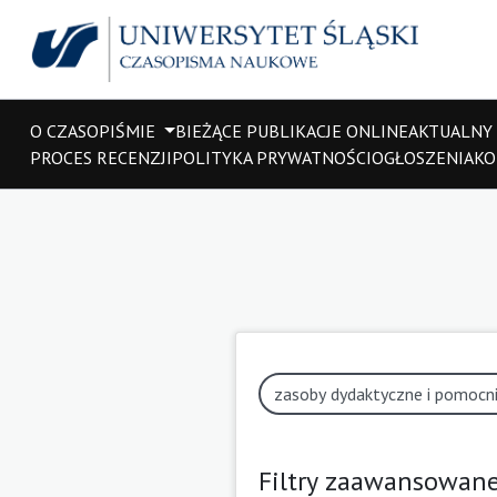
O CZASOPIŚMIE
BIEŻĄCE PUBLIKACJE ONLINE
AKTUALNY
PROCES RECENZJI
POLITYKA PRYWATNOŚCI
OGŁOSZENIA
KO
Filtry zaawansowan