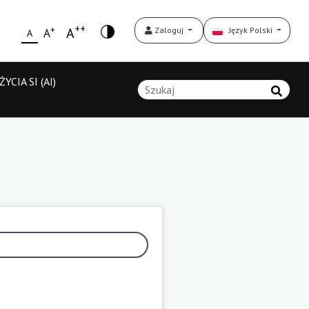
++
+
A
Zaloguj
Język Polski
A
A
YCIA SI (AI)