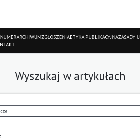
 NUMER
ARCHIWUM
ZGŁOSZENIA
ETYKA PUBLIKACYJNA
ZASADY UŻ
NTAKT
Wyszukaj w artykułach
e