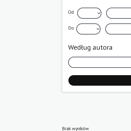
Od
Do
Według autora
Brak wyników