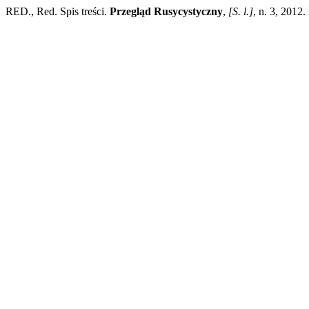
RED., Red. Spis treści.
Przegląd Rusycystyczny
,
[S. l.]
, n. 3, 2012