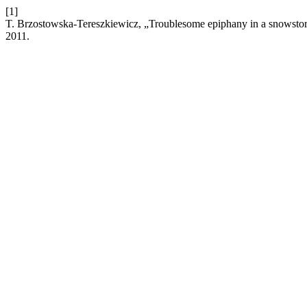
[1]
T. Brzostowska-Tereszkiewicz, „Troublesome epiphany in a snowstorm
2011.