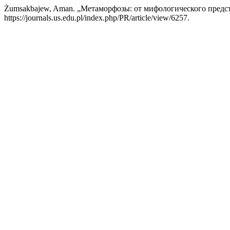
Żumsakbajew, Aman. „Метаморфозы: от мифологического предс
https://journals.us.edu.pl/index.php/PR/article/view/6257.