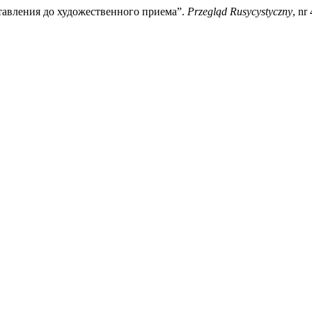
тавления до художественного приема”.
Przegląd Rusycystyczny
, nr