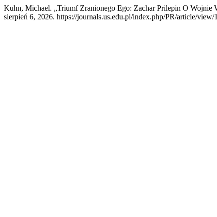
Kuhn, Michael. „Triumf Zranionego Ego: Zachar Prilepin O Wojnie 
sierpień 6, 2026. https://journals.us.edu.pl/index.php/PR/article/view