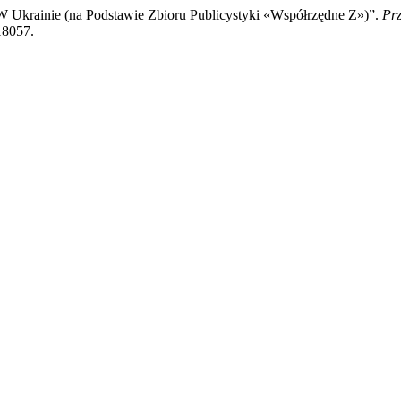
W Ukrainie (na Podstawie Zbioru Publicystyki «Współrzędne Z»)”.
Prz
/18057.