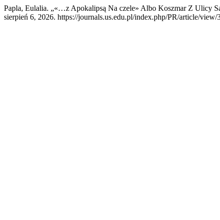
Papla, Eulalia. „«…z Apokalipsą Na czele» Albo Ko­­szmar Z Ulicy Sa
sierpień 6, 2026. https://journals.us.edu.pl/index.php/PR/article/view/