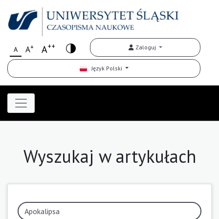
++
+
A
Zaloguj
A
A
Język Polski
Wyszukaj w artykułach