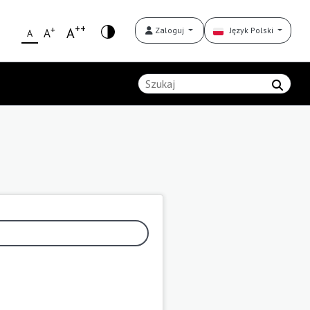
++
+
A
Zaloguj
Język Polski
A
A