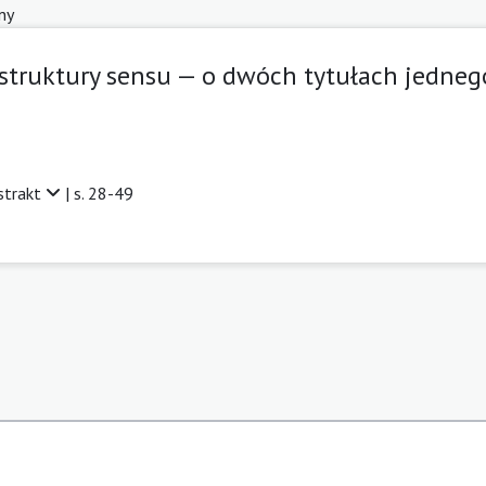
ny
 struktury sensu — o dwóch tytułach jedne
strakt
| s. 28-49