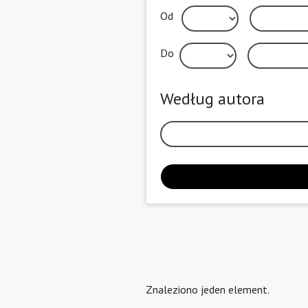
Od
Do
Według autora
Znaleziono jeden element.