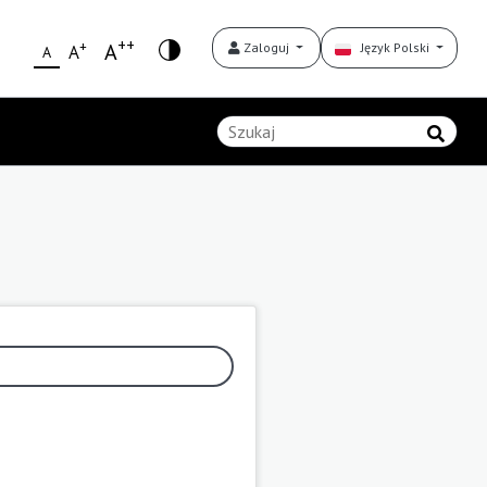
++
+
A
Zaloguj
Język Polski
A
A