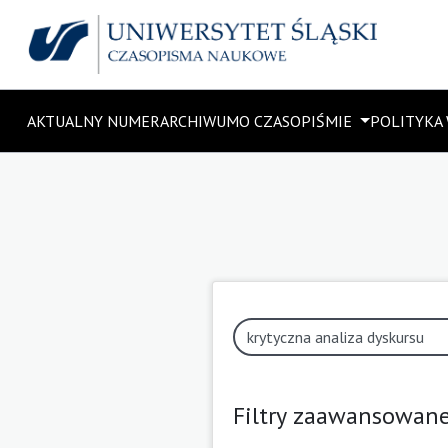
AKTUALNY NUMER
ARCHIWUM
O CZASOPIŚMIE
POLITYKA
Filtry zaawansowan