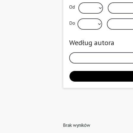
Od
Do
Według autora
Brak wyników