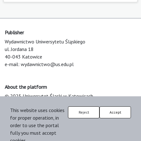
Publisher
Wydawnictwo Uniwersytetu Śląskiego
ul. Jordana 18
40-043 Katowice
e-mail:
wydawnictwo@us.edu.pl
About the platform
© 2025 Uniwersytet Śląski w Katowicach
Support & Customization by LIBCOM
This website uses cookies
Platform & Workflow by OJS/PKP
Reject
Accept
for proper operation, in
order to use the portal
fully you must accept
cookies.