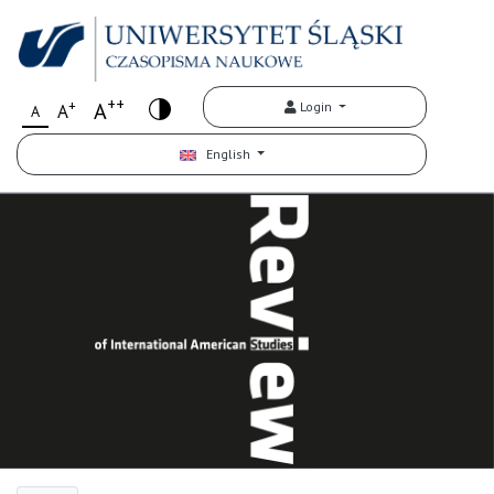
++
+
A
Login
A
A
English