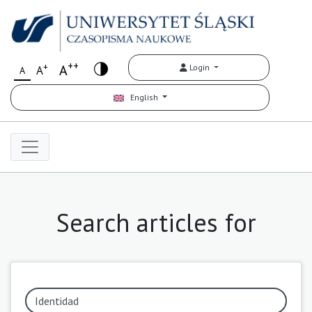
++
+
A
Login
A
A
English
Search articles for