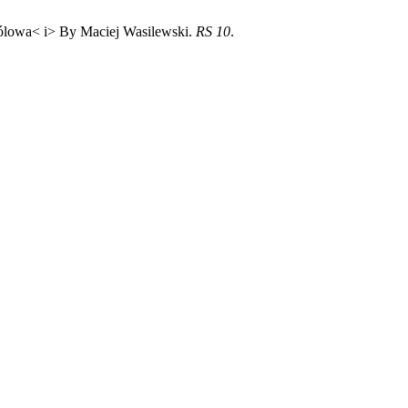
 królowa< i> By Maciej Wasilewski.
RS
10
.