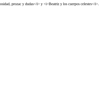
ad, prozac y dudas</i> y <i>Beatriz y los cuerpos celestes</i>.