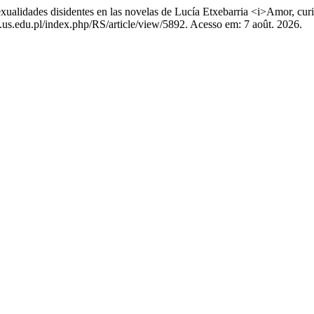
es disidentes en las novelas de Lucía Etxebarria <i>Amor, curiosid
als.us.edu.pl/index.php/RS/article/view/5892. Acesso em: 7 août. 2026.