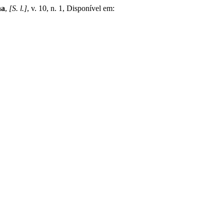
na
,
[S. l.]
, v. 10, n. 1, Disponível em: