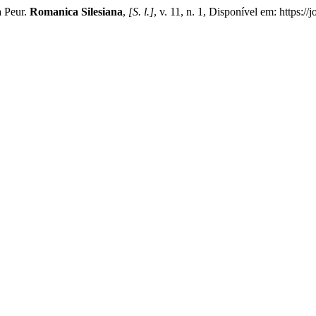
a Peur.
Romanica Silesiana
,
[S. l.]
, v. 11, n. 1, Disponível em: https:/