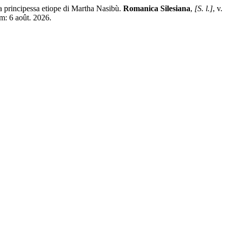
a principessa etiope di Martha Nasibù.
Romanica Silesiana
,
[S. l.]
, v.
m: 6 août. 2026.