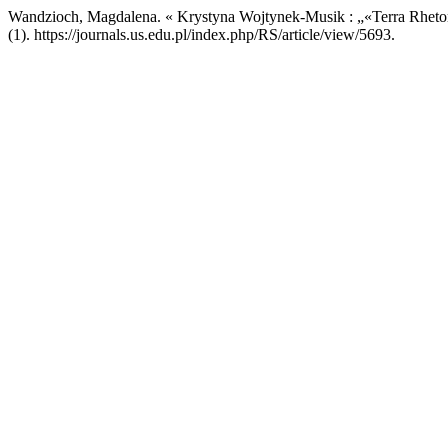
Wandzioch, Magdalena. « Krystyna Wojtynek-Musik : „«Terra Rhet
(1). https://journals.us.edu.pl/index.php/RS/article/view/5693.