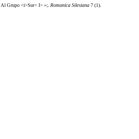
e Al Grupo <i>Sur< I> »;.
Romanica Silesiana
7 (1).