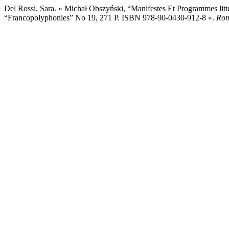
Del Rossi, Sara. « Michał Obszyński, “Manifestes Et Programmes lit
“Francopolyphonies” No 19, 271 P. ISBN 978-90-0430-912-8 ».
Rom