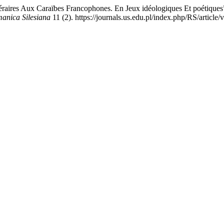
téraires Aux Caraïbes Francophones. En Jeux idéologiques Et poétiqu
anica Silesiana
11 (2). https://journals.us.edu.pl/index.php/RS/article