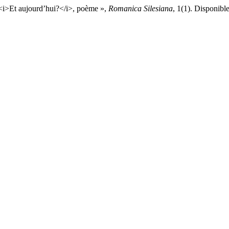
 <i>Et aujourd’hui?</i>, poème »,
Romanica Silesiana
, 1(1). Disponibl