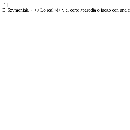
[1]
E. Szymoniak, « <i>Lo real</i> y el coro: ¿parodia o juego con una