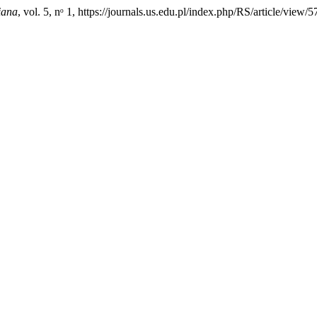
iana
, vol. 5, nᵒ 1, https://journals.us.edu.pl/index.php/RS/article/view/5