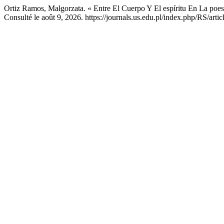
Ortiz Ramos, Małgorzata. « Entre El Cuerpo Y El espíritu En La poes
Consulté le août 9, 2026. https://journals.us.edu.pl/index.php/RS/arti