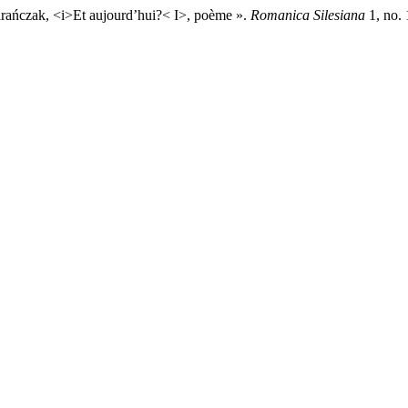
arańczak, <i>Et aujourd’hui?< I>, poème ».
Romanica Silesiana
1, no. 