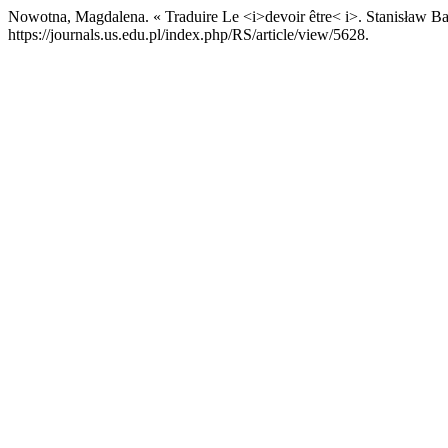
Nowotna, Magdalena. « Traduire Le <i>devoir être< i>. Stanisław B
https://journals.us.edu.pl/index.php/RS/article/view/5628.