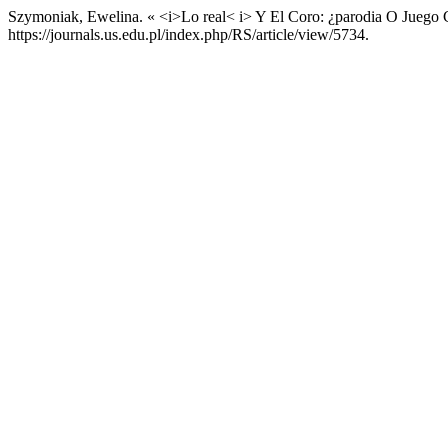
Szymoniak, Ewelina. « <i>Lo real< i> Y El Coro: ¿parodia O Juego
https://journals.us.edu.pl/index.php/RS/article/view/5734.