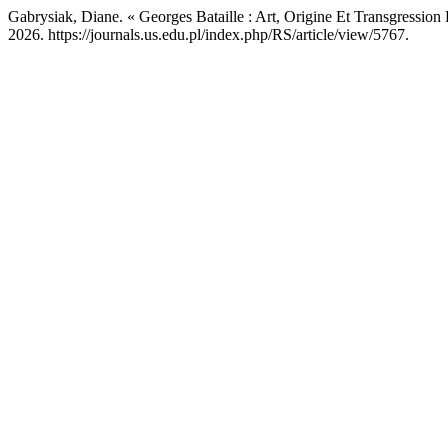
Gabrysiak, Diane. « Georges Bataille : Art, Origine Et Transgressio
2026. https://journals.us.edu.pl/index.php/RS/article/view/5767.