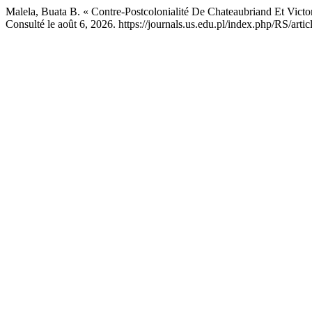
Malela, Buata B. « Contre-Postcolonialité De Chateaubriand Et Victor 
Consulté le août 6, 2026. https://journals.us.edu.pl/index.php/RS/arti