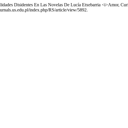
dades Disidentes En Las Novelas De Lucía Etxebarria <i>Amor, Curio
journals.us.edu.pl/index.php/RS/article/view/5892.