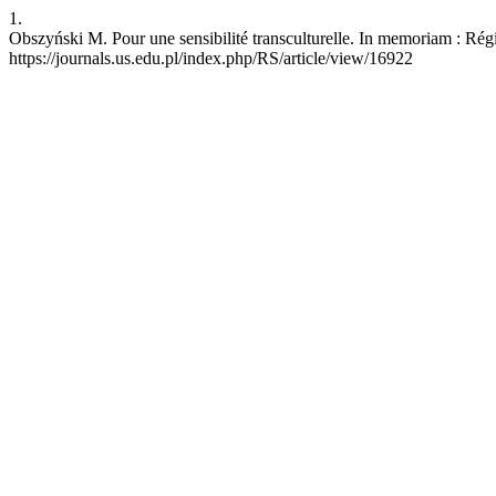
1.
Obszyński M. Pour une sensibilité transculturelle. In memoriam : Régi
https://journals.us.edu.pl/index.php/RS/article/view/16922