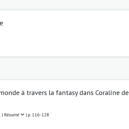
ne
e monde à travers la fantasy dans Coraline d
 |
Résumé
| p. 116-128