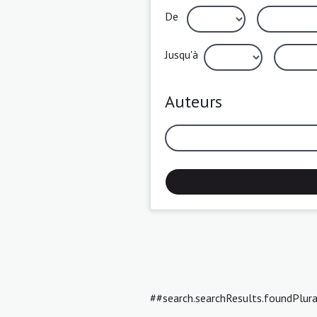
De
Jusqu'à
Auteurs
##search.searchResults.foundPlur