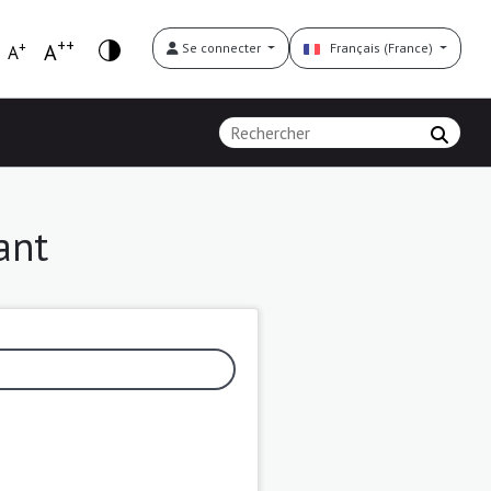
++
+
A
Se connecter
Français (France)
A
ant