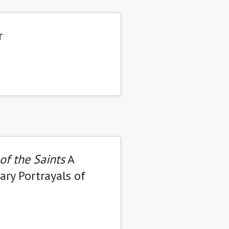
r
of the Saints
A
ry Portrayals of