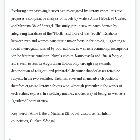
Exploring a research angle never yet investigated by literary critics, this text
proposes a comparative analysis of novels by writers Anne Hébert, of Québec,
and Mariama Bâ, of Senegal.
The study joins a new research domain by
integrating literatures of the “North” and those of the
“South”. Relations
between men and women constitute a major focus in the novels, suggesting
a
social interrogation shared by both authors, as well as a common preoccupation
for the feminine condition. Novels such as
Kamouraska
and
Une si longue
lettre
seem to rewrite Augustinian libidos only through a systematic
denunciation of religious and patriarchal discourse that
declasses feminine
subjects in the two societies. Their narrative and enunciative dispositions
therefore organise literary subjects who, although particular in the works of
each author, express,
in a solidary manner, another way of being, as well as a
“gendered” point of view.
Key words:
Anne Hébert, Mariama Bâ, novel, discourse, feminism,
enunciation, Québec, Séné
gal.
-->