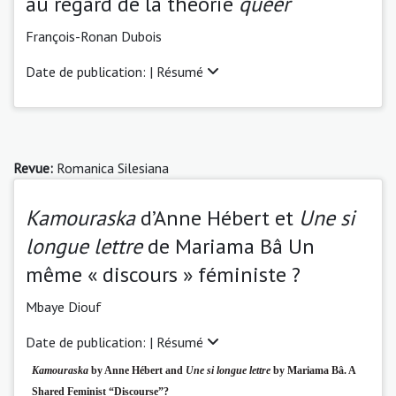
au regard de la théorie
queer
François-Ronan Dubois
Date de publication: |
Résumé
Revue:
Romanica Silesiana
Kamouraska
d’Anne Hébert et
Une si
longue lettre
de Mariama Bâ Un
même « discours » féministe ?
Mbaye Diouf
Date de publication: |
Résumé
Kamouraska
by Anne Hébert and
Une si longue lettre
by Mariama Bâ. A
Shared
Feminist “Discourse”?