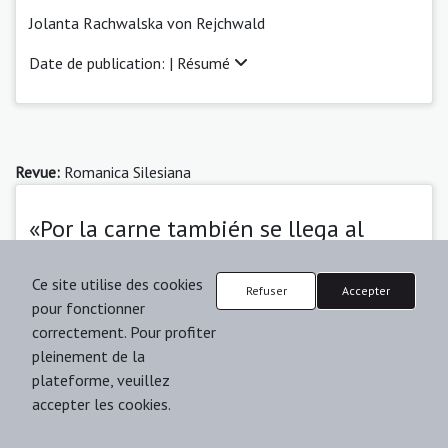
Jolanta Rachwalska von Rejchwald
Date de publication: |
Résumé
Revue:
Romanica Silesiana
«Por la carne también se llega al
cielo». Cuerpo, éxtasis y paraíso en la
Ce site utilise des cookies
poesía mexicana erótico-amorosa
Refuser
Accepter
pour fonctionner
contemporánea
correctement. Pour profiter
pleinement de la
María Ema Llorente
plateforme, veuillez
Date de publication: 01-02-2021 |
Résumé
| p. 117-
accepter les cookies.
129