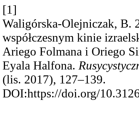
[1]
Waligórska-Olejniczak, B. 
współczesnym kinie izraels
Ariego Folmana i Oriego Si
Eyala Halfona.
Rusycystycz
(lis. 2017), 127–139.
DOI:https://doi.org/10.31