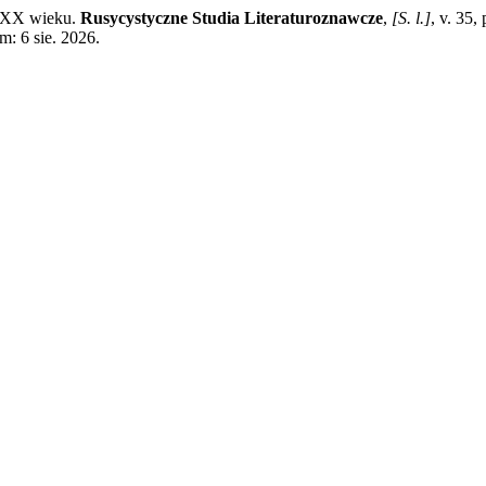
0. XX wieku.
Rusycystyczne Studia Literaturoznawcze
,
[S. l.]
, v. 35
m: 6 sie. 2026.