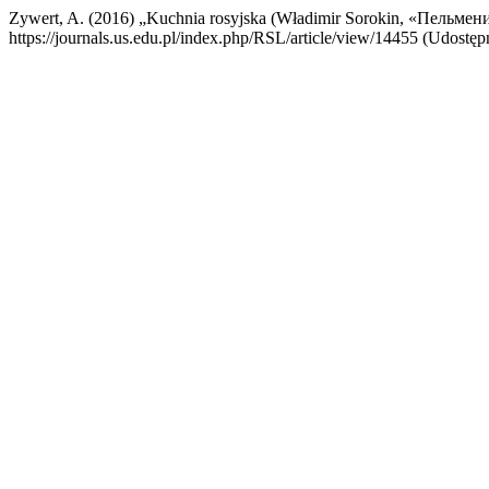
Zywert, A. (2016) „Kuchnia rosyjska (Władimir Sorokin, «Пельмен
https://journals.us.edu.pl/index.php/RSL/article/view/14455 (Udostęp