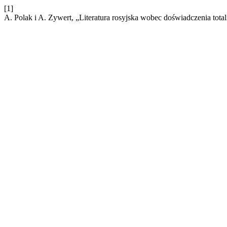
[1]
A. Polak i A. Zywert, „Literatura rosyjska wobec doświadczenia tot